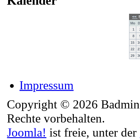
Kalender
<<
S
Mo
D
1
8
15
1
22
2
29
3
Impressum
Copyright © 2026 Badmint
Rechte vorbehalten.
Joomla!
ist freie, unter der