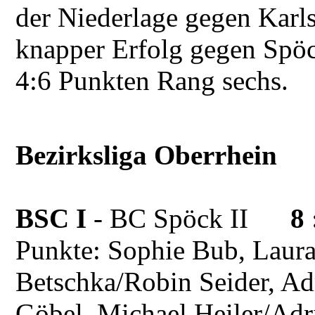
der Niederlage gegen Karl
knapper Erfolg gegen Spöck
4:6 Punkten Rang sechs.
Bezirksliga Oberrhein
BSC I
- BC Spöck II
8 
Punkte: Sophie Bub, Laur
Betschka/Robin Seider, Ad
Göbel, Michael Heiler/Ad