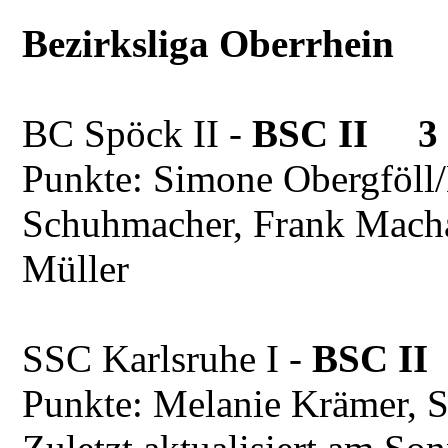
Bezirksliga Oberrhein
BC Spöck II -
BSC II 3 
Punkte: Simone Obergföll
Schuhmacher, Frank Macha
Müller
SSC Karlsruhe I -
BSC II
Punkte: Melanie Krämer, 