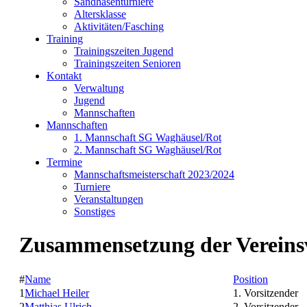
Sandhasenturniere
Altersklasse
Aktivitäten/Fasching
Training
Trainingszeiten Jugend
Trainingszeiten Senioren
Kontakt
Verwaltung
Jugend
Mannschaften
Mannschaften
1. Mannschaft SG Waghäusel/Rot
2. Mannschaft SG Waghäusel/Rot
Termine
Mannschaftsmeisterschaft 2023/2024
Turniere
Veranstaltungen
Sonstiges
Zusammensetzung der Vereins
#
Name
Position
1
Michael Heiler
1. Vorsitzender
2
Matthias Ulrich
2. Vorsitzender