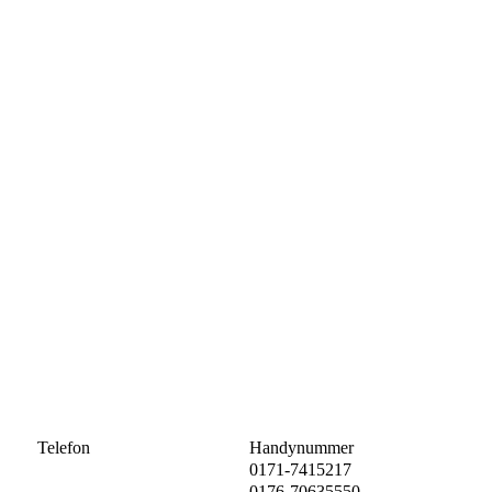
Telefon
Handynummer
0171-7415217
0176-70635550