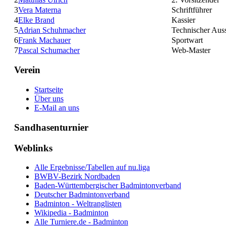
3
Vera Materna
Schriftführer
4
Elke Brand
Kassier
5
Adrian Schuhmacher
Technischer Aus
6
Frank Machauer
Sportwart
7
Pascal Schumacher
Web-Master
Verein
Startseite
Über uns
E-Mail an uns
Sandhasenturnier
Weblinks
Alle Ergebnisse/Tabellen auf nu.liga
BWBV-Bezirk Nordbaden
Baden-Württembergischer Badmintonverband
Deutscher Badmintonverband
Badminton - Weltranglisten
Wikipedia - Badminton
Alle Turniere.de - Badminton