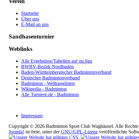
Verein
Startseite
Über uns
E-Mail an uns
Sandhasenturnier
Weblinks
Alle Ergebnisse/Tabellen auf nu.liga
BWBV-Bezirk Nordbaden
Baden-Württembergischer Badmintonverband
Deutscher Badmintonverband
Badminton - Weltranglisten
Wikipedia - Badminton
Alle Turniere.de - Badminton
Impressum
Copyright © 2026 Badminton Sport Club Waghäusel. Alle Rechte 
Joomla!
ist freie, unter der
GNU/GPL-Lizenz
veröffentlichte Soft